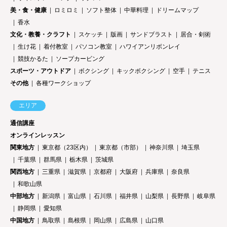
美・食・健康
ロミロミ
ソフト整体
中華料理
ドリームマップ
香水
文化・教養・クラフト
スケッチ
版画
サンドブラスト
居合・剣術
生け花
着付教室
パソコン教室
ハワイアンリボンレイ
競技かるた
ソープカービング
スポーツ・アウトドア
ボクシング
キックボクシング
空手
テニス
その他
各種ワークショップ
エリア
通信講座
オンラインレッスン
関東地方
東京都（23区内）
東京都（市部）
神奈川県
埼玉県
千葉県
群馬県
栃木県
茨城県
関西地方
三重県
滋賀県
京都府
大阪府
兵庫県
奈良県
和歌山県
中部地方
新潟県
富山県
石川県
福井県
山梨県
長野県
岐阜県
静岡県
愛知県
中国地方
鳥取県
島根県
岡山県
広島県
山口県