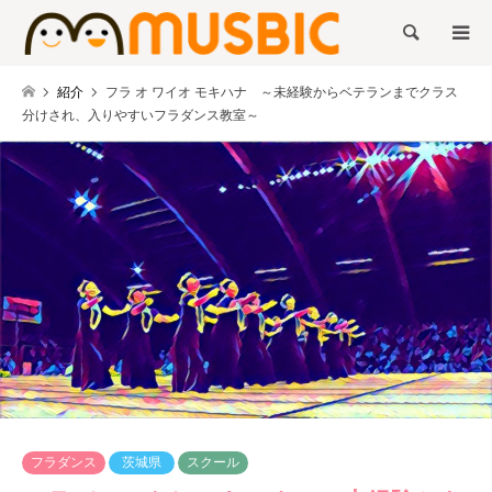
検索
紹介
フラ オ ワイオ モキハナ ～未経験からベテランまでクラス
分けされ、入りやすいフラダンス教室～
フラダンス
茨城県
スクール