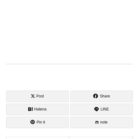
Post
Share
Hatena
LINE
Pin it
note