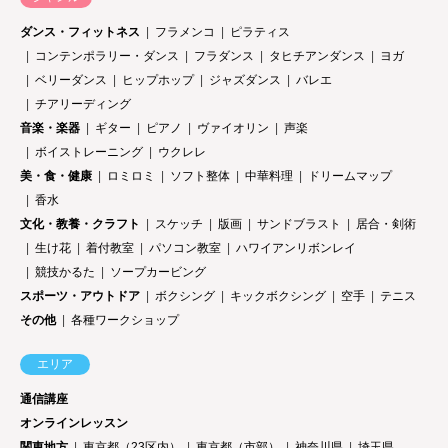
ダンス・フィットネス
フラメンコ
ピラティス
コンテンポラリー・ダンス
フラダンス
タヒチアンダンス
ヨガ
ベリーダンス
ヒップホップ
ジャズダンス
バレエ
チアリーディング
音楽・楽器
ギター
ピアノ
ヴァイオリン
声楽
ボイストレーニング
ウクレレ
美・食・健康
ロミロミ
ソフト整体
中華料理
ドリームマップ
香水
文化・教養・クラフト
スケッチ
版画
サンドブラスト
居合・剣術
生け花
着付教室
パソコン教室
ハワイアンリボンレイ
競技かるた
ソープカービング
スポーツ・アウトドア
ボクシング
キックボクシング
空手
テニス
その他
各種ワークショップ
エリア
通信講座
オンラインレッスン
関東地方
東京都（23区内）
東京都（市部）
神奈川県
埼玉県