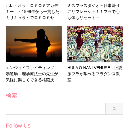
ハレ・オラ・ロミロミアカデ
ミズフラスタジオ～仕事帰り
ミー ～1999年から一貫した
にリフレッシュ！！フラで心
カリキュラムでロミロミセ…
も体もリセット～
エンジョイファイティング
HULA O NANI VENUSE～正統
湊道場～理学療法士の先生が
派フラが学べるフラダンス教
気軽に楽しくできる格闘技…
室～
検索
Follow Us