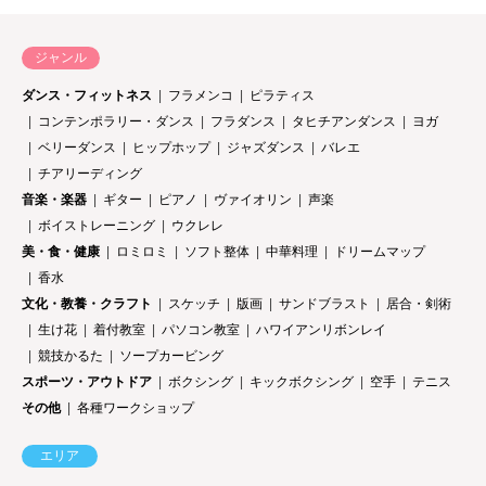
ジャンル
ダンス・フィットネス
フラメンコ
ピラティス
コンテンポラリー・ダンス
フラダンス
タヒチアンダンス
ヨガ
ベリーダンス
ヒップホップ
ジャズダンス
バレエ
チアリーディング
音楽・楽器
ギター
ピアノ
ヴァイオリン
声楽
ボイストレーニング
ウクレレ
美・食・健康
ロミロミ
ソフト整体
中華料理
ドリームマップ
香水
文化・教養・クラフト
スケッチ
版画
サンドブラスト
居合・剣術
生け花
着付教室
パソコン教室
ハワイアンリボンレイ
競技かるた
ソープカービング
スポーツ・アウトドア
ボクシング
キックボクシング
空手
テニス
その他
各種ワークショップ
エリア