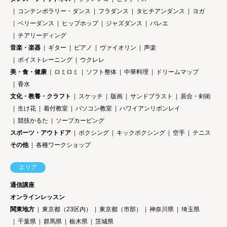
コンテンポラリー・ダンス
フラダンス
タヒチアンダンス
ヨガ
ベリーダンス
ヒップホップ
ジャズダンス
バレエ
チアリーディング
音楽・楽器
ギター
ピアノ
ヴァイオリン
声楽
ボイストレーニング
ウクレレ
美・食・健康
ロミロミ
ソフト整体
中華料理
ドリームマップ
香水
文化・教養・クラフト
スケッチ
版画
サンドブラスト
居合・剣術
生け花
着付教室
パソコン教室
ハワイアンリボンレイ
競技かるた
ソープカービング
スポーツ・アウトドア
ボクシング
キックボクシング
空手
テニス
その他
各種ワークショップ
エリア
通信講座
オンラインレッスン
関東地方
東京都（23区内）
東京都（市部）
神奈川県
埼玉県
千葉県
群馬県
栃木県
茨城県