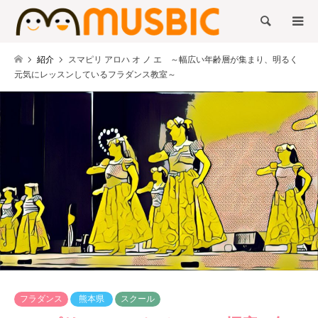
検索
紹介
スマピリ アロハ オ ノ エ ～幅広い年齢層が集まり、明るく
元気にレッスンしているフラダンス教室～
フラダンス
熊本県
スクール