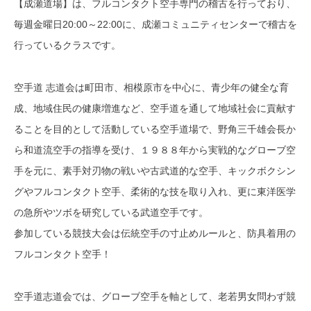
【成瀬道場】は、フルコンタクト空手専門の稽古を行っており、
毎週金曜日20:00～22:00に、成瀬コミュニティセンターで稽古を
行っているクラスです。
空手道 志道会は町田市、相模原市を中心に、青少年の健全な育
成、地域住民の健康増進など、空手道を通して地域社会に貢献す
ることを目的として活動している空手道場で、野角三千雄会長か
ら和道流空手の指導を受け、１９８８年から実戦的なグローブ空
手を元に、素手対刃物の戦いや古武道的な空手、キックボクシン
グやフルコンタクト空手、柔術的な技を取り入れ、更に東洋医学
の急所やツボを研究している武道空手です。
参加している競技大会は伝統空手の寸止めルールと、防具着用の
フルコンタクト空手！
空手道志道会では、グローブ空手を軸として、老若男女問わず競