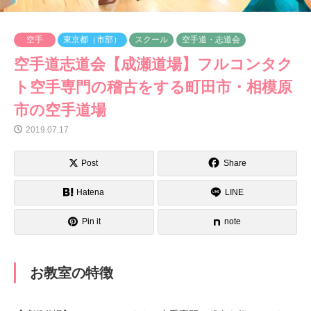
空手
東京都（市部）
スクール
空手道・志道会
空手道志道会【成瀬道場】フルコンタク
ト空手専門の稽古をする町田市・相模原
市の空手道場
2019.07.17
Post
Share
Hatena
LINE
Pin it
note
お教室の特徴