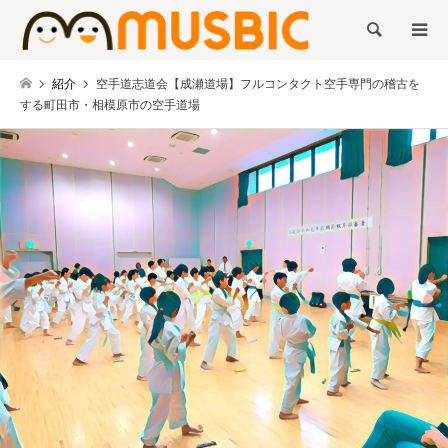
検索
紹介
空手道志道会【成瀬道場】フルコンタクト空手専門の稽古を
する町田市・相模原市の空手道場