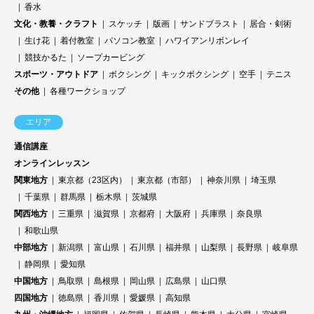
香水
文化・教養・クラフト
スケッチ
版画
サンドブラスト
居合・剣術
生け花
着付教室
パソコン教室
ハワイアンリボンレイ
競技かるた
ソープカービング
スポーツ・アウトドア
ボクシング
キックボクシング
空手
テニス
その他
各種ワークショップ
エリア
通信講座
オンラインレッスン
関東地方
東京都（23区内）
東京都（市部）
神奈川県
埼玉県
千葉県
群馬県
栃木県
茨城県
関西地方
三重県
滋賀県
京都府
大阪府
兵庫県
奈良県
和歌山県
中部地方
新潟県
富山県
石川県
福井県
山梨県
長野県
岐阜県
静岡県
愛知県
中国地方
鳥取県
島根県
岡山県
広島県
山口県
四国地方
徳島県
香川県
愛媛県
高知県