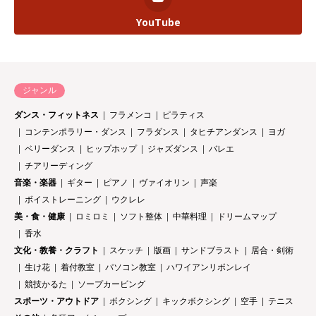
YouTube
ジャンル
ダンス・フィットネス
フラメンコ
ピラティス
コンテンポラリー・ダンス
フラダンス
タヒチアンダンス
ヨガ
ベリーダンス
ヒップホップ
ジャズダンス
バレエ
チアリーディング
音楽・楽器
ギター
ピアノ
ヴァイオリン
声楽
ボイストレーニング
ウクレレ
美・食・健康
ロミロミ
ソフト整体
中華料理
ドリームマップ
香水
文化・教養・クラフト
スケッチ
版画
サンドブラスト
居合・剣術
生け花
着付教室
パソコン教室
ハワイアンリボンレイ
競技かるた
ソープカービング
スポーツ・アウトドア
ボクシング
キックボクシング
空手
テニス