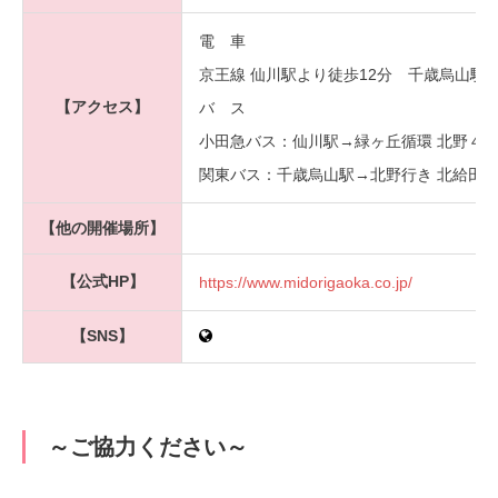
電 車
京王線 仙川駅より徒歩12分 千歳烏山駅よ
【アクセス】
バ ス
小田急バス：仙川駅→緑ヶ丘循環 北野４
関東バス：千歳烏山駅→北野行き 北給田バ
【他の開催場所】
【公式HP】
https://www.midorigaoka.co.jp/
【SNS】
～ご協力ください～