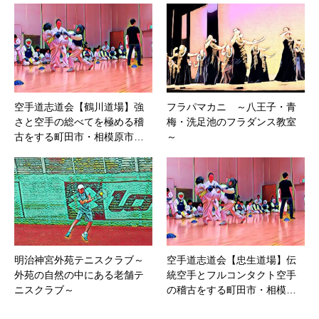
空手道志道会【鶴川道場】強
フラパマカニ ～八王子・青
さと空手の総べてを極める稽
梅・洗足池のフラダンス教室
古をする町田市・相模原市…
～
明治神宮外苑テニスクラブ～
空手道志道会【忠生道場】伝
外苑の自然の中にある老舗テ
統空手とフルコンタクト空手
ニスクラブ～
の稽古をする町田市・相模…