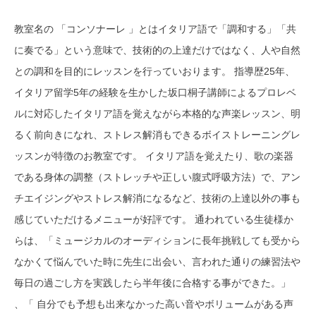
教室名の 「コンソナーレ 」とはイタリア語で「調和する」「共
に奏でる」という意味で、技術的の上達だけではなく、人や自然
との調和を目的にレッスンを行っていおります。 指導歴25年、
イタリア留学5年の経験を生かした坂口桐子講師によるプロレベ
ルに対応したイタリア語を覚えながら本格的な声楽レッスン、明
るく前向きになれ、ストレス解消もできるボイストレーニングレ
ッスンが特徴のお教室です。 イタリア語を覚えたり、歌の楽器
である身体の調整（ストレッチや正しい腹式呼吸方法）で、アン
チエイジングやストレス解消になるなど、技術の上達以外の事も
感じていただけるメニューが好評です。 通われている生徒様か
らは、「ミュージカルのオーディションに長年挑戦しても受から
なかくて悩んでいた時に先生に出会い、言われた通りの練習法や
毎日の過ごし方を実践したら半年後に合格する事ができた。」
、「 自分でも予想も出来なかった高い音やボリュームがある声