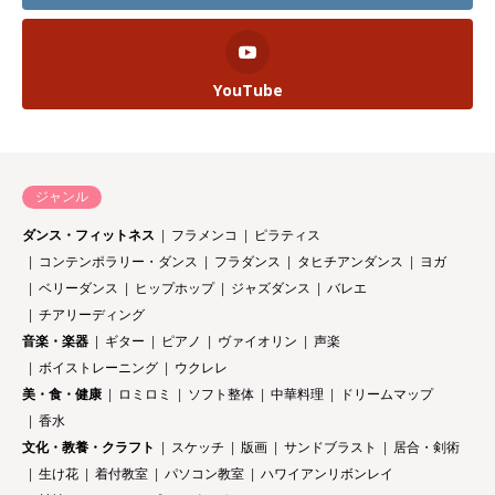
YouTube
ジャンル
ダンス・フィットネス
フラメンコ
ピラティス
コンテンポラリー・ダンス
フラダンス
タヒチアンダンス
ヨガ
ベリーダンス
ヒップホップ
ジャズダンス
バレエ
チアリーディング
音楽・楽器
ギター
ピアノ
ヴァイオリン
声楽
ボイストレーニング
ウクレレ
美・食・健康
ロミロミ
ソフト整体
中華料理
ドリームマップ
香水
文化・教養・クラフト
スケッチ
版画
サンドブラスト
居合・剣術
生け花
着付教室
パソコン教室
ハワイアンリボンレイ