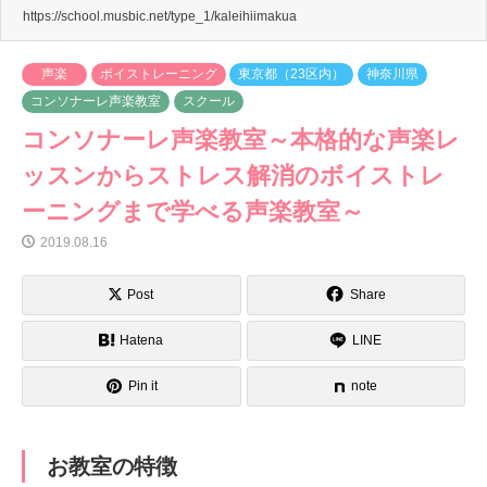
https://school.musbic.net/type_1/kaleihiimakua
声楽
ボイストレーニング
東京都（23区内）
神奈川県
コンソナーレ声楽教室
スクール
コンソナーレ声楽教室～本格的な声楽レ
ッスンからストレス解消のボイストレ
ーニングまで学べる声楽教室～
2019.08.16
Post
Share
Hatena
LINE
Pin it
note
お教室の特徴