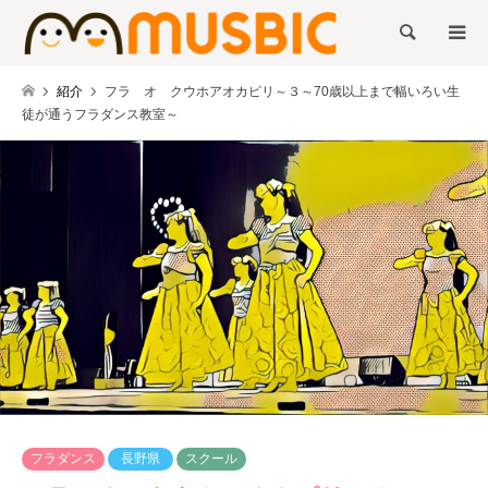
検索
紹介
フラ オ クウホアオカピリ～３～70歳以上まで幅いろい生
徒が通うフラダンス教室～
フラダンス
長野県
スクール