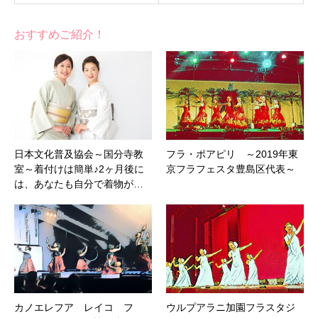
おすすめご紹介！
日本文化普及協会～国分寺教
フラ・ポアピリ ～2019年東
室～着付けは簡単♪2ヶ月後に
京フラフェスタ豊島区代表～
は、あなたも自分で着物が…
カノエレフア レイコ フ
ウルプアラニ加園フラスタジ