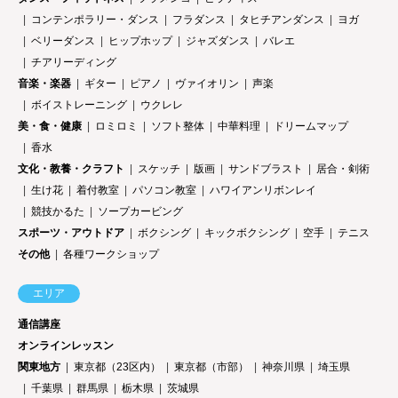
コンテンポラリー・ダンス
フラダンス
タヒチアンダンス
ヨガ
ベリーダンス
ヒップホップ
ジャズダンス
バレエ
チアリーディング
音楽・楽器
ギター
ピアノ
ヴァイオリン
声楽
ボイストレーニング
ウクレレ
美・食・健康
ロミロミ
ソフト整体
中華料理
ドリームマップ
香水
文化・教養・クラフト
スケッチ
版画
サンドブラスト
居合・剣術
生け花
着付教室
パソコン教室
ハワイアンリボンレイ
競技かるた
ソープカービング
スポーツ・アウトドア
ボクシング
キックボクシング
空手
テニス
その他
各種ワークショップ
エリア
通信講座
オンラインレッスン
関東地方
東京都（23区内）
東京都（市部）
神奈川県
埼玉県
千葉県
群馬県
栃木県
茨城県