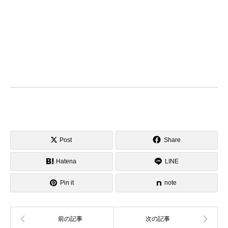
Post
Share
Hatena
LINE
Pin it
note