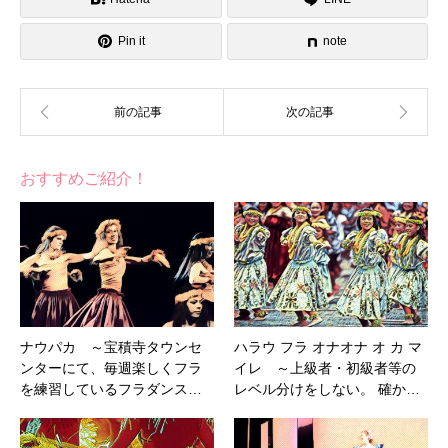
Pin it
note
おすすめご紹介！
ナウパカ ～宝積寺タウンセ
ハラウ フラ オナオナ オ カ マ
ンターにて、毎週楽しくフラ
イレ ～上級者・初級者等の
を練習しているフラダンス…
レベル分けをしない。 確か…