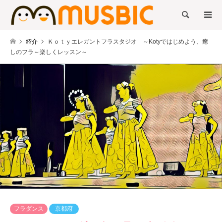
検索
紹介
Ｋｏｔｙエレガントフラスタジオ ～Kotyではじめよう、癒
しのフラ～楽しくレッスン～
フラダンス
京都府