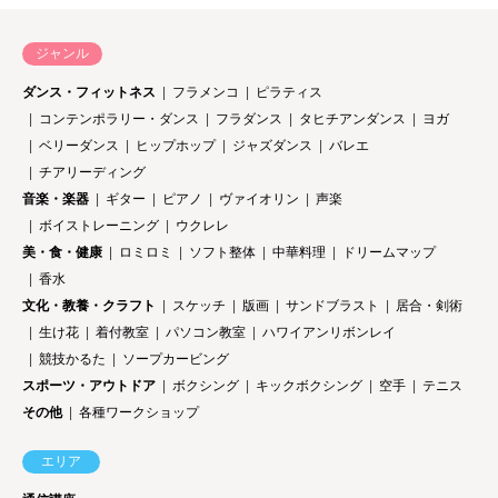
ジャンル
ダンス・フィットネス
フラメンコ
ピラティス
コンテンポラリー・ダンス
フラダンス
タヒチアンダンス
ヨガ
ベリーダンス
ヒップホップ
ジャズダンス
バレエ
チアリーディング
音楽・楽器
ギター
ピアノ
ヴァイオリン
声楽
ボイストレーニング
ウクレレ
美・食・健康
ロミロミ
ソフト整体
中華料理
ドリームマップ
香水
文化・教養・クラフト
スケッチ
版画
サンドブラスト
居合・剣術
生け花
着付教室
パソコン教室
ハワイアンリボンレイ
競技かるた
ソープカービング
スポーツ・アウトドア
ボクシング
キックボクシング
空手
テニス
その他
各種ワークショップ
エリア